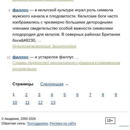
фаллос
— в кельтской культуре играл роль символа
9
мужского начала и плодовитости. Кельтские боги часто
изображались с чрезмерно большими детородными
членами свидетельство особой важности символики
плодородия для кельтов. В северных районах Британии
боги&#8230; …
Кельтская мифология. Энциклопедия
фаллос
— и устарелое фаллус …
10
Словарь трудностей произношения и ударения в современном
русском языке
Страницы
Следующая
→
1
2
3
4
5
6
7
8
9
10
11
12
13
© Академик, 2000-2026
18+
Обратная связь:
Техподдержка
,
Реклама на сайте