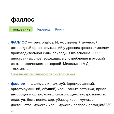
фаллос
Толкование
Перевод
Книги
ФАЛЛОС
— греч. phallos. Искусственный мужеской
1
детородный орган, служивший у древних греков символом
производительной силы природы. Объяснение 25000
иностранных слов, вошедших в употребление в русский
язык, с означением их корней. Михельсон А.Д.,
1865.&#8230; …
Словарь иностранных слов русского языка
фаллос
— фаллус, лингам, хуй, (эрегированный,
2
оргастирующший, ебущий) член; ванька встанька, приап,
детородный орган, конец, символ, щекотун, достоинство,
елда, уд, болт, пенис, хер, убивец, хрен, мужское
достоинство, мужской член, мужской половой орган,&#8230;
…