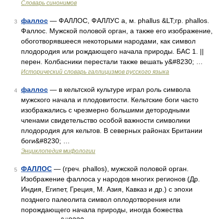
Словарь синонимов
фаллос
— ФАЛЛОС, ФАЛЛУС а, м. phallus &LT;гр. phallos.
3
Фаллос. Мужской половой орган, а также его изображение,
обоготворявшееся некоторыми народами, как символ
плодородия или рождающего начала природы. БАС 1. ||
перен. Колбасники перестали также вешать у&#8230; …
Исторический словарь галлицизмов русского языка
фаллос
— в кельтской культуре играл роль символа
4
мужского начала и плодовитости. Кельтские боги часто
изображались с чрезмерно большими детородными
членами свидетельство особой важности символики
плодородия для кельтов. В северных районах Британии
боги&#8230; …
Энциклопедия мифологии
ФАЛЛОС
— (греч. phallos), мужской половой орган.
5
Изображение фаллоса у народов многих регионов (Др.
Индия, Египет, Греция, М. Азия, Кавказ и др.) с эпохи
позднего палеолита символ оплодотворения или
порождающего начала природы, иногда божества